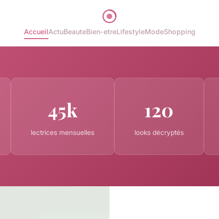
Accueil
Actu
Beaute
Bien-etre
Lifestyle
Mode
Shopping
45k
120
lectrices mensuelles
looks décryptés