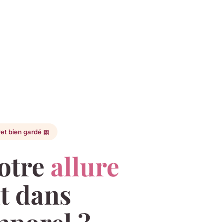
et bien gardé 🎀
votre
allure
t dans