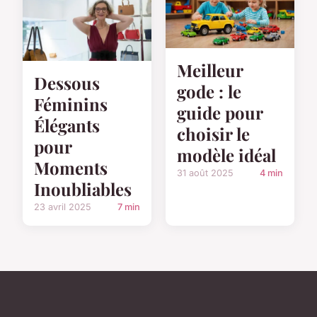
Meilleur
Dessous
gode : le
Féminins
guide pour
Élégants
choisir le
pour
modèle idéal
Moments
31 août 2025
4 min
Inoubliables
23 avril 2025
7 min