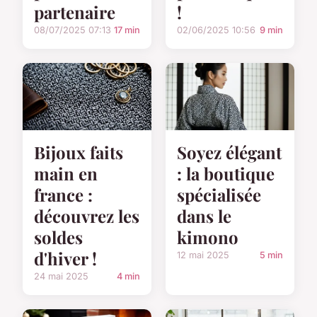
partenaire
!
08/07/2025 07:13
17 min
02/06/2025 10:56
9 min
Bijoux faits
Soyez élégant
main en
: la boutique
france :
spécialisée
découvrez les
dans le
soldes
kimono
d'hiver !
12 mai 2025
5 min
24 mai 2025
4 min