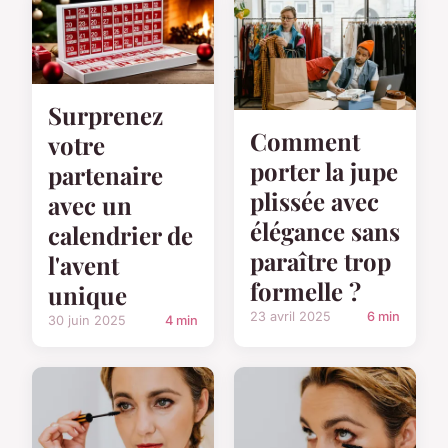
Surprenez
Comment
votre
porter la jupe
partenaire
plissée avec
avec un
élégance sans
calendrier de
paraître trop
l'avent
formelle ?
unique
23 avril 2025
6 min
30 juin 2025
4 min