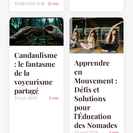
10/08/2025 11:16
12 min
Candaulisme
Apprendre
: le fantasme
en
de la
Mouvement :
voyeurisme
Défis et
partagé
Solutions
20 juin 2025
5 min
pour
l'Éducation
des Nomades
23 avril 2025
4 min