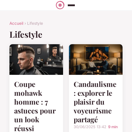
Accueil
› Lifestyle
Lifestyle
Coupe
Candaulisme
mohawk
: explorer le
homme : 7
plaisir du
astuces pour
voyeurisme
un look
partagé
réussi
30/06/2025 13:42
9 min