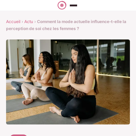
Accueil
›
Actu
›
Comment la mode actuelle influence-t-elle la
perception de soi chez les femmes ?