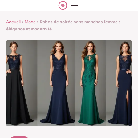
Accueil
›
Mode
›
Robes de soirée sans manches femme :
élégance et modernité