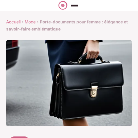
Accueil
›
Mode
›
Porte-documents pour femme : élégance et
savoir-faire emblématique